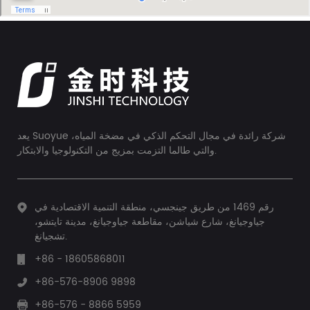
يعد Suoyue شركة رائدة في مجال التحكم الذكي في مضخة المياه،
والتي طالما التزمت بمزيج من التكنولوجيا والابتكار.
رقم 1469 من طريق جينجسي، منطقة التنمية الاقتصادية في
جياوجيانغ، شارع شياشن، مقاطعة جياوجيانغ، مدينة تايتشو،
تشجيانغ.
+86 - 18605868011
+86-576-8906 9898
+86-576 - 8866 5959