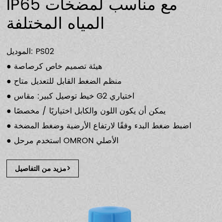
IP65 مع مناسب لمضخات
المياه المختلفة
الموديل: PS02
● هيئة تصميم خاص كرصاصة
● منظم الضغط القابل للتعديل متاح
● خيط توصيل كبير: مقاس G2 اختياري
● يمكن أن يكون اللون والكابل اختياريًا / مخصصًا
● اضبط ضغط البدء وفقًا لارتفاع الأرضية وضغط المضخة
● استخدم مرحل OMRON الأصلي
مزيد من التفاصيل>