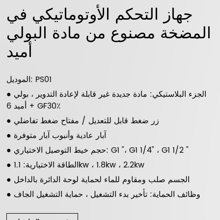
جهاز التحكم الأوتوماتيكي في
المضخة مصنوع من مادة البولي
أميد
الموديل: PS01
● الجزء البلاستيكي: مادة جديدة غير قابلة لإعادة التدوير ، بولي
أميد 6 + GF30٪
● زر ضغط قابل للتعديل / مفتاح ضغط تفاضلي
● آبار عادية وأنبوب آبار متوفرة
● حجم خيط التوصيل الاختياري: G1 "، G1 1/4" ، G1 1/2 "
● الطاقة الاختيارية: 1.1kw ، 1.8kw ، 2.2kw
● الجسم صلب ومقاوم للماء لحماية لوحة الدائرة بالداخل
● وظائف الحماية: تأخير بدء التشغيل ، حماية التشغيل الجاف