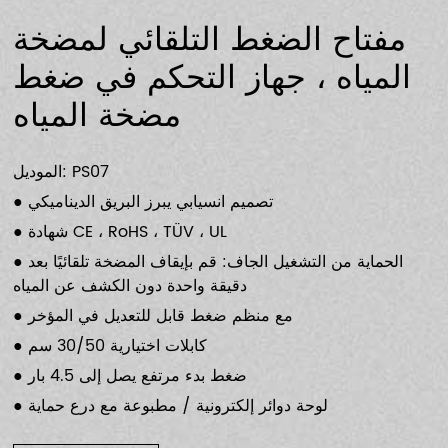
مفتاح الضغط التلقائي لمضخة
المياه ، جهاز التحكم في ضغط
مضخة المياه
الموديل: PS07
● تصميم انسيابي يبرز البريق الديناميكي
● شهادة CE ، RoHS ، TÜV ، UL
● الحماية من التشغيل الجاف: قم بإيقاف المضخة تلقائيًا بعد
دقيقة واحدة دون الكشف عن المياه
● مع منظم ضغط قابل للتعديل في المؤخر
● كابلات اختيارية 30/50 سم
● ضغط بدء مرتفع يصل إلى 4.5 بار
● لوحة دوائر إلكترونية / مطبوعة مع درع حماية