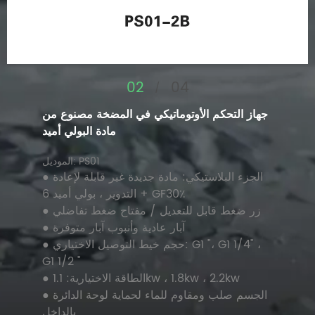
02
04
/
جهاز التحكم الأوتوماتيكي في المضخة مصنوع من
مادة البولي أميد
الموديل: PS01
● الجزء البلاستيكي: مادة جديدة غير قابلة لإعادة
التدوير ، بولي أميد 6 + GF30٪
● زر ضغط قابل للتعديل / مفتاح ضغط تفاضلي
● آبار عادية وأنبوب آبار متوفرة
● حجم خيط التوصيل الاختياري: G1 "، G1 1/4" ،
G1 1/2 "
● الطاقة الاختيارية: 1.1kw ، 1.8kw ، 2.2kw
● الجسم صلب ومقاوم للماء لحماية لوحة الدائرة
بالداخل