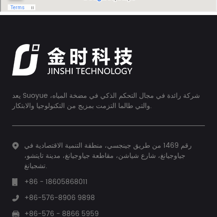
يعد Suoyue شركة رائدة في مجال التحكم الذكي في مضخة المياه،
والتي طالما التزمت بمزيج من التكنولوجيا والابتكار.
رقم 1469 من طريق جينجسي، منطقة التنمية الاقتصادية في
جياوجيانغ، شارع شياشن، مقاطعة جياوجيانغ، مدينة تايتشو،
تشجيانغ.
+86 - 18605868011
+86-576-8906 9898
+86-576 - 8866 5959