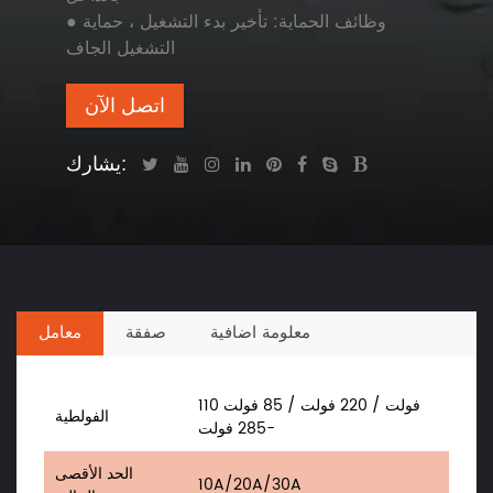
● وظائف الحماية: تأخير بدء التشغيل ، حماية
التشغيل الجاف
اتصل الآن
يشارك:
معلومة اضافية
صفقة
معامل
110 فولت / 220 فولت / 85 فولت
الفولطية
-285 فولت
الحد الأقصى
10A/20A/30A