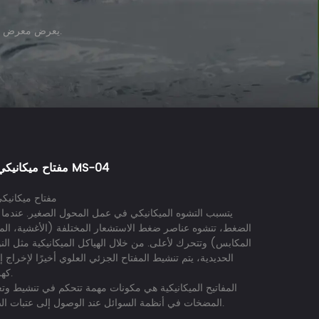
يعرض معرض المنتجات على اليسار منتجاتنا المميزة. يمكنك أيضًا تخصيص منتجك المحدد وفقًا للتطبيق الفعلي.
مفتاح ميكانيكي 04 MS-04
مفتاح ميكانيكي 
يتسبب التشوه الميكانيكي في عمل المحول الصغير. عندما ي
الضغط، تتشوه عناصر ضغط الاستشعار المختلفة (الأغشية، المن
المكابس) وتتحرك لأعلى. من خلال الهياكل الميكانيكية مثل الن
الحديدية، يتم تنشيط المفتاح الجزئي العلوي أخيرًا لإخراج 
كهربائية.
المفاتيح الميكانيكية هي مكونات مهمة تتحكم في تنشيط وت
المضخات في أنظمة السوائل عند الوصول إلى عتبات الضغط.