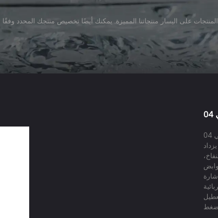
04
زداد
فاخ،
وابض
إشارة
عطيل