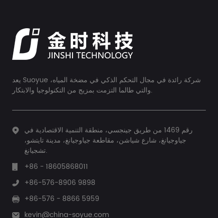
يعد Suoyue شركة رائدة في مجال التحكم الذكي في مضخة المياه،
والتي طالما التزمت بمزيج من التكنولوجيا والابتكار.
رقم 1469 من طريق جينجسي، منطقة التنمية الاقتصادية في
جياوجيانغ، شارع شياشن، مقاطعة جياوجيانغ، مدينة تايتشو،
تشجيانغ.
+86 - 18605868011
+86-576-8906 9898
+86-576 - 8866 5959
kevin@china-soyue.com