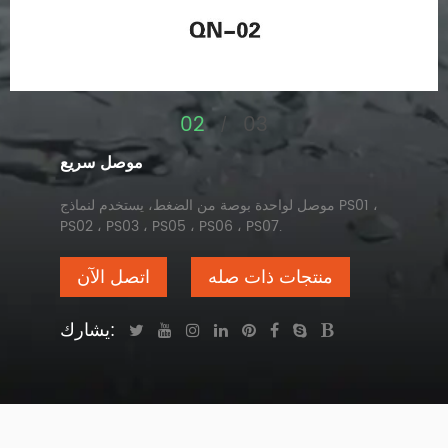
02
03
/
موصل سريع
موصل لواحدة بوصة من الضغط، يستخدم لنماذج PS01 ،
PS02 ، PS03 ، PS05 ، PS06 ، PS07.
منتجات ذات صله
اتصل الآن
يشارك: